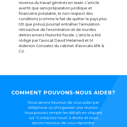
revenus du travail générés en Israël. L'article
avertit que sans préparation juridique et
financière préalable, le non-respect des
conditions (comme le fait de quitter le pays plus
tôt que prévu) pourrait entraîner l'annulation
rétroactive de l'exonération et de lourdes
dettes envers l'Autorité fiscale. L'article a été
rédigé par l'avocat David Melamed et M.
Aiderson Gonzalez du cabinet d'avocats Afik &
Co.
COMMENT POUVONS-NOUS AIDER?
Nous serons heureux de vous aider par
téléphone ou d'organiser une réunion.
Vous pouvez remplir les détails en cliquant
sur "Contactez-nous" à droite et nous
serons heureux de vous répondre.