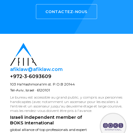
CONTACTEZ-NOUS
afiklaw@afiklaw.com
+972-3-6093609
103 Ha'Hashmona'im st. P.O.B 20144
Tel-Aviv, Israel · 6120101
Le bureau est accessible au grand public, y compris aux personnes
handicapées (avec notamment un ascenseur pour les escaliers à
l'entrée et un ascenseur jusqu'au deuxième étage et large coursive,
mais les rendez-vous doivent être pris à l'avance.
Israeli independent member of
BOKS International
global alliance of top professionals and expert