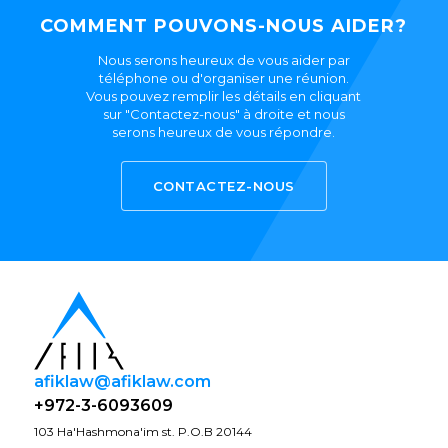
COMMENT POUVONS-NOUS AIDER?
Nous serons heureux de vous aider par
téléphone ou d'organiser une réunion.
Vous pouvez remplir les détails en cliquant
sur "Contactez-nous" à droite et nous
serons heureux de vous répondre.
CONTACTEZ-NOUS
afiklaw@afiklaw.com
+972-3-6093609
103 Ha'Hashmona'im st. P.O.B 20144