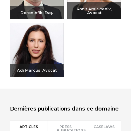
Ronit Amir-Yaniv,
Doron Afik, Esq.
Avocat
Envoyer un e-mail
Envoyer un e-mail
+972-3-6093609
+972-3-6093609
Adi Marcus, Avocat
Envoyer un e-mail
+972-3-6093609
Dernières publications dans ce domaine
ARTICLES
PRESS
CASELAWS
PUBLICATIONS