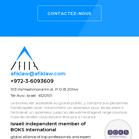
CONTACTEZ-NOUS
afiklaw@afiklaw.com
+972-3-6093609
103 Ha'Hashmona'im st. P.O.B 20144
Tel-Aviv, Israel · 6120101
Le bureau est accessible au grand public, y compris aux personnes
handicapées (avec notamment un ascenseur pour les escaliers à
l'entrée et un ascenseur jusqu'au deuxième étage et large coursive,
mais les rendez-vous doivent être pris à l'avance.
Israeli independent member of
BOKS International
global alliance of top professionals and expert