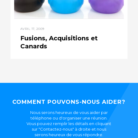
AVRIL 17, 2009
Fusions, Acquisitions et
Canards
COMMENT POUVONS-NOUS AIDER?
Nous serons heureux de vous aider par
téléphone ou d'organiser une réunion.
Vous pouvez remplir les détails en cliquant
sur "Contactez-nous" à droite et nous
serons heureux de vous répondre.