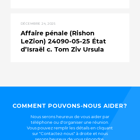
DÉCEMBRE 24, 2025
Affaire pénale (Rishon
LeZion) 24090-05-25 État
d’Israël c. Tom Ziv Ursula
COMMENT POUVONS-NOUS AIDER?
Nous serons heureux de vous aider par
téléphone ou d'organiser une réunion.
Vous pouvez remplir les détails en cliquant
sur "Contactez-nous" à droite et nous
serons heureux de vous répondre.