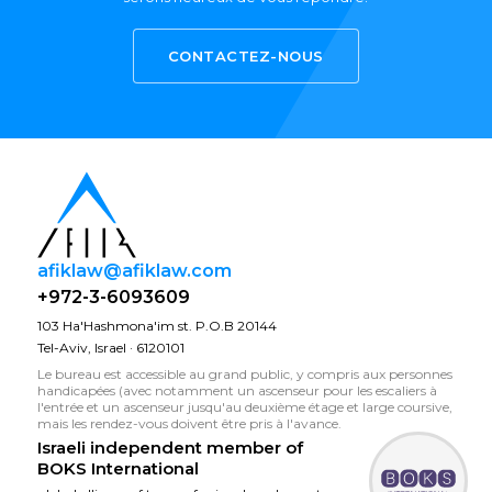
CONTACTEZ-NOUS
afiklaw@afiklaw.com
+972-3-6093609
103 Ha'Hashmona'im st. P.O.B 20144
Tel-Aviv, Israel · 6120101
Le bureau est accessible au grand public, y compris aux personnes
handicapées (avec notamment un ascenseur pour les escaliers à
l'entrée et un ascenseur jusqu'au deuxième étage et large coursive,
mais les rendez-vous doivent être pris à l'avance.
Israeli independent member of
BOKS International