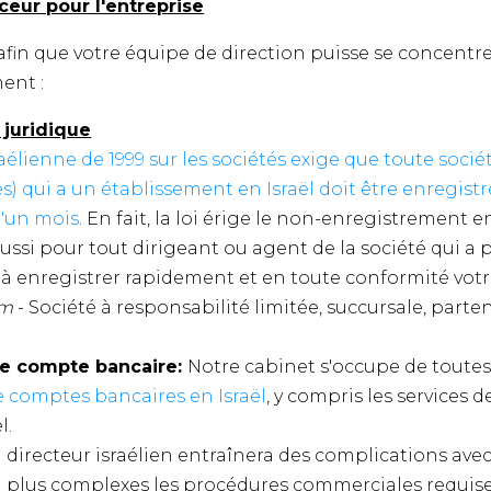
ceur pour l'entreprise
in que votre équipe de direction puisse se concentrer
ent :
 juridique
sraélienne de 1999 sur les sociétés exige que toute soci
) qui a un établissement en Israël doit être enregistr
d'un mois
. En fait, la loi érige le non-enregistrement e
ssi pour tout dirigeant ou agent de la société qui a p
 à enregistrer rapidement et en toute conformité votr
am
- Société à responsabilité limitée, succursale, parten
de compte bancaire:
Notre cabinet s'occupe de toutes
de comptes bancaires en Israël
, y compris les services 
l.
 directeur israélien entraînera des complications ave
dra plus complexes les procédures commerciales requis