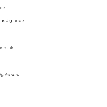
 de
ions à grande
merciale
r également