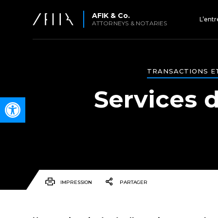
AFIK & Co.
L’entr
ATTORNEYS & NOTARIES
TRANSACTIONS ET
Services 
Open toolbar
IMPRESSION
PARTAGER