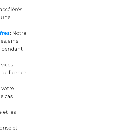
 accélérés
i une
fres
:
Notre
és, ainsi
et pendant
rvices
 de licence.
 votre
le cas
 et les
rise et