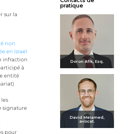
Contacts de
pratique
 sur la
été non
ée en Israël
n infraction
Doron Afik, Esq.
articipé à
Envoyer un e-mail
e entité
+972-3-6093609
ariat)
 les
de signature
David Melamed,
avocat.
c
es pour