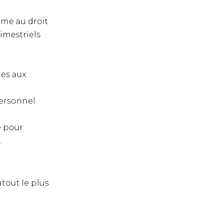
rme au droit
rimestriels
mes aux
personnel
e pour
.
atout le plus