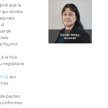
Envoyer un e-mail
prié que le
+972-3-6093609
l qui rendra
eprises.
n d
nue de
Osnat Nitay,
ciels
Avocat
se fournit
Envoyer un e-mail
+972-3-6093609
à la fois
u registraire
DPO
), qui
utres
 de pactes
n conformes