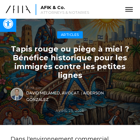
AFIK & Co.
ATTORNEYS & NOTARIES
Open toolbar
ARTICLES
Tapis rouge ou piège à miel ?
Bénéfice historique pour les
immigrés contre les petites
lignes
Écrit par
DAVID MELAMED, AVOCAT.
|
AIDERSON
GONZALEZ
AVRIL 25, 2026
Dans l'environnement commercial