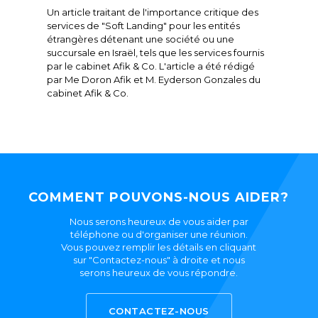
Un article traitant de l'importance critique des
services de "Soft Landing" pour les entités
étrangères détenant une société ou une
succursale en Israël, tels que les services fournis
par le cabinet Afik & Co. L'article a été rédigé
par Me Doron Afik et M. Eyderson Gonzales du
cabinet Afik & Co.
COMMENT POUVONS-NOUS AIDER?
Nous serons heureux de vous aider par
téléphone ou d'organiser une réunion.
Vous pouvez remplir les détails en cliquant
sur "Contactez-nous" à droite et nous
serons heureux de vous répondre.
CONTACTEZ-NOUS