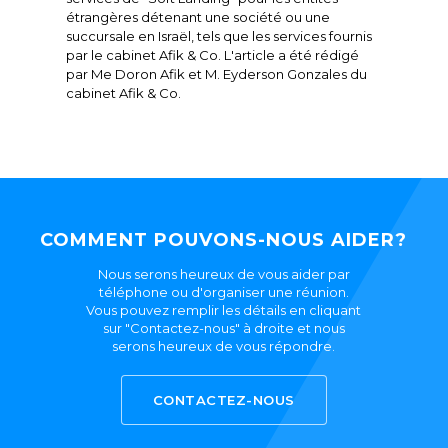
étrangères détenant une société ou une
succursale en Israël, tels que les services fournis
par le cabinet Afik & Co. L'article a été rédigé
par Me Doron Afik et M. Eyderson Gonzales du
cabinet Afik & Co.
COMMENT POUVONS-NOUS AIDER?
Nous serons heureux de vous aider par
téléphone ou d'organiser une réunion.
Vous pouvez remplir les détails en cliquant
sur "Contactez-nous" à droite et nous
serons heureux de vous répondre.
CONTACTEZ-NOUS