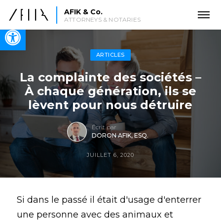
AFIK & Co.
ATTORNEYS & NOTARIES
Open toolbar
ARTICLES
La complainte des sociétés –
À chaque génération, ils se
lèvent pour nous détruire
Écrit par
DORON AFIK, ESQ.
JUILLET 6, 2020
Si dans le passé il était d'usage d'enterrer
une personne avec des animaux et