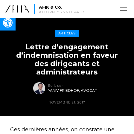
AFIK & Co.
ATTORNEYS & NOTARIES
Open toolbar
ARTICLES
Lettre d’engagement
d’indemnisation en faveur
des dirigeants et
administrateurs
Écrit par
YANIV FRIEDHOF, AVOCAT
NOVEMBRE 21, 2017
Ces dernières années, on constate une