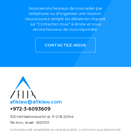
Nous serons heureux de vous aider par
téléphone ou d'organiser une réunion.
Vous pouvez remplir les détails en cliquant
sur "Contactez-nous" à droite et nous
serons heureux de vous répondre.
CONTACTEZ-NOUS
afiklaw@afiklaw.com
+972-3-6093609
103 Ha'Hashmona'im st. P.O.B 20144
Tel-Aviv, Israel · 6120101
Le bureau est accessible au grand public, y compris aux personnes