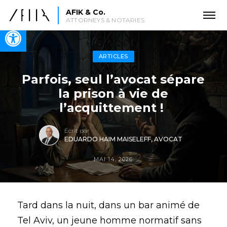
AFIK & Co.
ATTORNEYS & NOTARIES
Open toolbar
ARTICLES
Parfois, seul l’avocat sépare
la prison à vie de
l’acquittement !
Écrit par
EDUARDO HAIM MAISELEFF, AVOCAT
MAI 14, 2026
Tard dans la nuit, dans un bar animé de
Tel Aviv, un jeune homme normatif sans