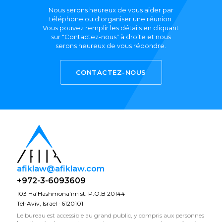
Nous serons heureux de vous aider par
téléphone ou d'organiser une réunion.
Vous pouvez remplir les détails en cliquant
sur "Contactez-nous" à droite et nous
serons heureux de vous répondre.
CONTACTEZ-NOUS
afiklaw@afiklaw.com
+972-3-6093609
103 Ha'Hashmona'im st. P.O.B 20144
Tel-Aviv, Israel · 6120101
Le bureau est accessible au grand public, y compris aux personnes