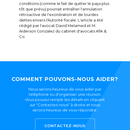
conditions (comme le fait de quitter le pays plus
tôt que prévu) pourrait entraîner l'annulation
rétroactive de l'exonération et de lourdes
dettes envers l'Autorité fiscale. L'article a été
rédigé par l'avocat David Melamed et M.
Aiderson Gonzalez du cabinet d'avocats Afik &
Co.
COMMENT POUVONS-NOUS AIDER?
Nous serons heureux de vous aider par
téléphone ou d'organiser une réunion.
Vous pouvez remplir les détails en cliquant
sur "Contactez-nous" à droite et nous
serons heureux de vous répondre.
CONTACTEZ-NOUS