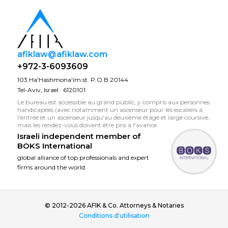
afiklaw@afiklaw.com
+972-3-6093609
103 Ha'Hashmona'im st. P.O.B 20144
Tel-Aviv, Israel · 6120101
Le bureau est accessible au grand public, y compris aux personnes
handicapées (avec notamment un ascenseur pour les escaliers à
l'entrée et un ascenseur jusqu'au deuxième étage et large coursive,
mais les rendez-vous doivent être pris à l'avance.
Israeli independent member of
BOKS International
global alliance of top professionals and expert
firms around the world.
© 2012-2026 AFIK & Co. Attorneys & Notaries
Conditions d'utilisation