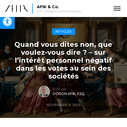
AFIK & Co.
ATTORNEYS & NOTARIES
Open toolbar
ARTICLES
Quand vous dites non, que
voulez-vous dire ? – sur
l’intérêt personnel négatif
dans les votes au sein des
sociétés
Écrit par
DORON AFIK, ESQ.
NOVEMBRE 6, 2023