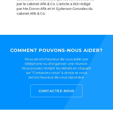
par le cabinet Afik & Co. L'article a été rédigé
par Me Doron Afik et M. Eyderson Gonzales du
cabinet Afik & Co.
COMMENT POUVONS-NOUS AIDER?
Nous serons heureux de vous aider par
téléphone ou d'organiser une réunion.
Vous pouvez remplir les détails en cliquant
sur "Contactez-nous" à droite et nous
serons heureux de vous répondre.
CONTACTEZ-NOUS