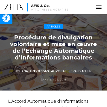
AFIK & Co.
ATTORNEYS & NOTARIES
Open toolbar
ARTICLES
Procédure de divulgation
volontaire et mise en œuvre
de l’Echange Automatique
d’Informations bancaires
Écrit par
JOHANA BENSOUSSAN
|
ADVOCATE (CPA) GUY HEN
JANVIER 29, 2018
L'Accord Automatique d'Informations