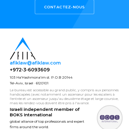
CONTACTEZ-NOUS
afiklaw@afiklaw.com
+972-3-6093609
103 Ha'Hashmona'im st. P.O.B 20144
Tel-Aviv, Israel · 6120101
Le bureau est accessible au grand public, y compris aux personnes
handicapées (avec notamment un ascenseur pour les escaliers à
l'entrée et un ascenseur jusqu'au deuxième étage et large coursive,
mais les rendez-vous doivent être pris à l'avance.
Israeli independent member of
BOKS International
global alliance of top professionals and expert
firms around the world.