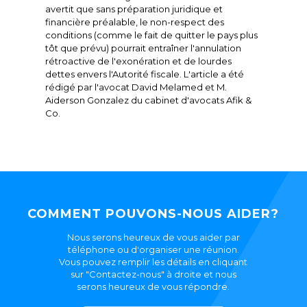
avertit que sans préparation juridique et
financière préalable, le non-respect des
conditions (comme le fait de quitter le pays plus
tôt que prévu) pourrait entraîner l'annulation
rétroactive de l'exonération et de lourdes
dettes envers l'Autorité fiscale. L'article a été
rédigé par l'avocat David Melamed et M.
Aiderson Gonzalez du cabinet d'avocats Afik &
Co.
COMMENT POUVONS-NOUS AIDER?
Nous serons heureux de vous aider par
téléphone ou d'organiser une réunion.
Vous pouvez remplir les détails en cliquant
sur "Contactez-nous" à droite et nous
serons heureux de vous répondre.