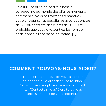
En 2018, une prise de contrôle hostile
européenne du monde des affaires mondial a
commencé. Vous ne l’avez pas remarqué ? Si
votre entreprise fait des affaires avec des entités
de l’UE ou contacte des clients de l’UE, il est
probable que vous le ressentiez. Le nom de
code donné à l’opération de rachat : […]
COMMENT POUVONS-NOUS AIDER?
Nous serons heureux de vous aider par
téléphone ou d'organiser une réunion.
Vous pouvez remplir les détails en cliquant
sur "Contactez-nous" à droite et nous
serons heureux de vous répondre.