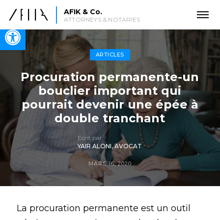
AFIK & Co.
ATTORNEYS & NOTARIES
Open toolbar
ARTICLES
Procuration permanente-un
bouclier important qui
pourrait devenir une épée à
double tranchant
Écrit par
YAIR ALONI, AVOCAT
MARS 16, 2020
La procuration permanente est un outil