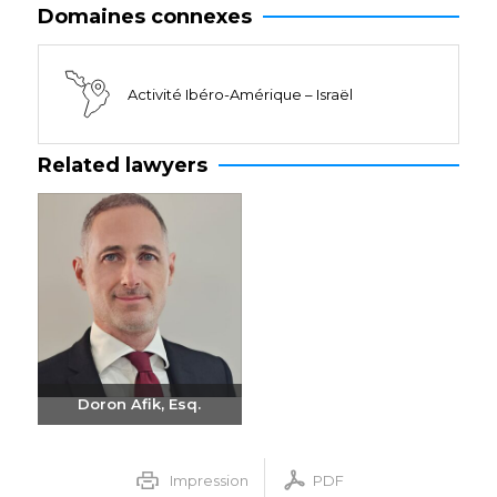
Domaines connexes
Activité Ibéro-Amérique – Israël
Related lawyers
Doron Afik, Esq.
Envoyer un e-mail
+972-3-6093609
Impression
PDF