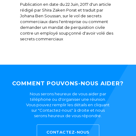
Publication en date du 22 Juin, 2017 d'un article
rédigé par Shira Zaken Porat et traduit par
Johana Ben Soussan, sur le vol de secrets
commerciaux dans l'entreprise ou comment
demander un mandat de perquisition civile
contre un employé soupçonné d'avoir volé des
secrets commerciaux
COMMENT POUVONS-NOUS AIDER?
Nous serons heureux de vous aider par
téléphone ou d'organiser une réunion.
Vous pouvez remplir les détails en cliquant
sur "Contactez-nous" à droite et nous
serons heureux de vous répondre.
CONTACTEZ-NOUS