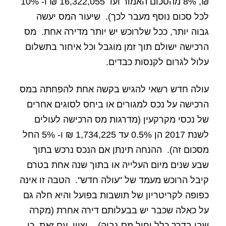
₪, 8% מהסכום האמור ועד 16,322,055 ₪ ו- 10%
לכל סכום נוסף מעבר לכך).
שיעור המס יעשה
גבוה יותר, ככל שלרוכש יש יותר מדירה אחת.
מס
הרכישה ישולם תוך זמן מוגבל וכל איחור בתשלום
עלול לגרום לקנסות כבדים.
עולה חדש רשאי להגיש
בקשה אחת להפחתה במס
הרכישה על נכס למגורים או ביחס לסוגים אחרים
של נכסי מקרקעין (מדרגות מס הרכישה לעולים
לשנת 2017 הן 0.5% עד 1,734,225 ₪ ו- 5% החל
מסכום זה).
ההנחה תינתן אם הנכס נרכש בתוך
שבע שנים מיום העלייה או בתוך שנה אחת בטרם
קיבל הרוכש מעמד של "עולה חדש".
הטבה זו אינה
כפופה לקריטריון של תושבות בפועל והיא חלה גם
על כאלה שכבר יש בבעלותם דירה אחרת (מקרה
שבו בדרך כלל יחול מס גבוה) .
יצוין, עם זאת, כי