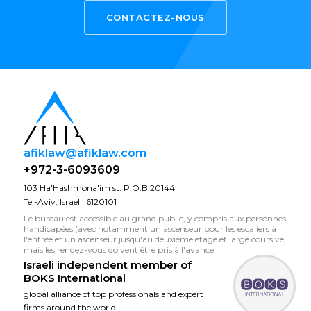
CONTACTEZ-NOUS
afiklaw@afiklaw.com
+972-3-6093609
103 Ha'Hashmona'im st. P.O.B 20144
Tel-Aviv, Israel · 6120101
Le bureau est accessible au grand public, y compris aux personnes
handicapées (avec notamment un ascenseur pour les escaliers à
l'entrée et un ascenseur jusqu'au deuxième étage et large coursive,
mais les rendez-vous doivent être pris à l'avance.
Israeli independent member of
BOKS International
global alliance of top professionals and expert
firms around the world.