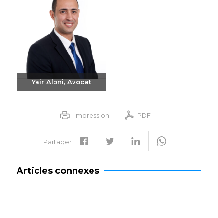
Yair Aloni, Avocat
Envoyer un e-mail
+972-3-6093609
Impression
PDF
Partager
Articles connexes