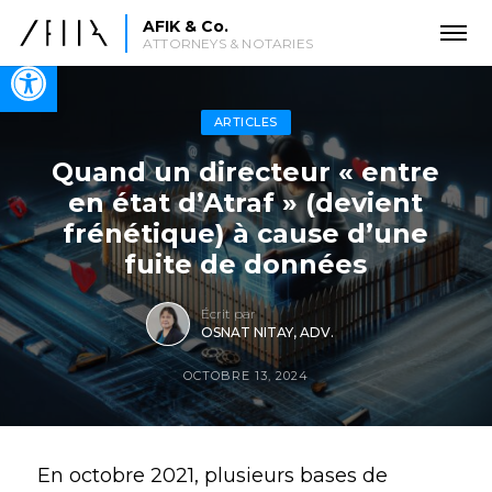
AFIK & Co.
ATTORNEYS & NOTARIES
Open toolbar
ARTICLES
Quand un directeur « entre
en état d’Atraf » (devient
frénétique) à cause d’une
fuite de données
Écrit par
OSNAT NITAY, ADV.
OCTOBRE 13, 2024
En octobre 2021, plusieurs bases de