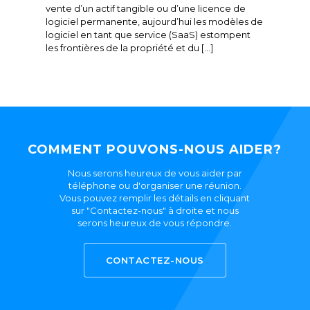
vente d’un actif tangible ou d’une licence de
logiciel permanente, aujourd’hui les modèles de
logiciel en tant que service (SaaS) estompent
les frontières de la propriété et du […]
COMMENT POUVONS-NOUS AIDER?
Nous serons heureux de vous aider par
téléphone ou d'organiser une réunion.
Vous pouvez remplir les détails en cliquant
sur "Contactez-nous" à droite et nous
serons heureux de vous répondre.
CONTACTEZ-NOUS