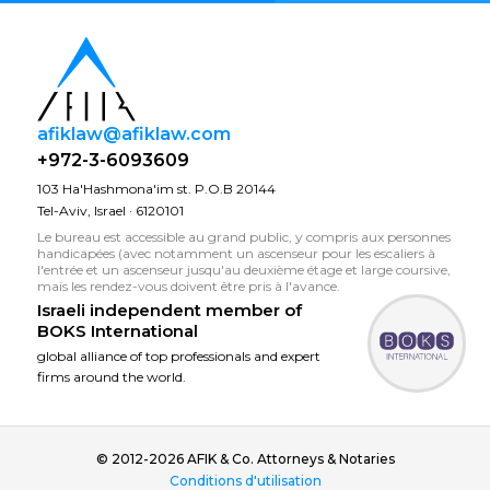
afiklaw@afiklaw.com
+972-3-6093609
103 Ha'Hashmona'im st. P.O.B 20144
Tel-Aviv, Israel · 6120101
Le bureau est accessible au grand public, y compris aux personnes
handicapées (avec notamment un ascenseur pour les escaliers à
l'entrée et un ascenseur jusqu'au deuxième étage et large coursive,
mais les rendez-vous doivent être pris à l'avance.
Israeli independent member of
BOKS International
global alliance of top professionals and expert
firms around the world.
© 2012-2026 AFIK & Co. Attorneys & Notaries
Conditions d'utilisation